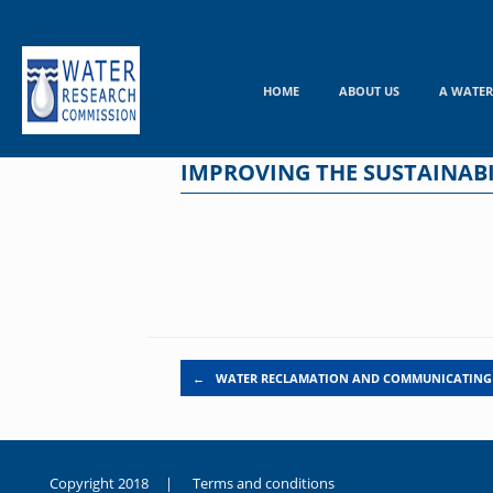
Skip
to
content
HOME
ABOUT US
A WATER
IMPROVING THE SUSTAINABI
Post navigation
←
WATER RECLAMATION AND COMMUNICATING
Copyright 2018 |
Terms and conditions