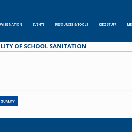
WISE NATION
EVENTS
RESOURCES & TOOLS
KIDZ STUFF
ME
LITY OF SCHOOL SANITATION
 QUALITY