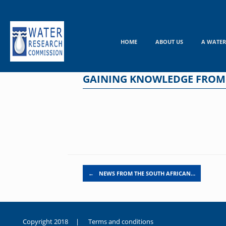
Skip
to
content
HOME
ABOUT US
A WATER
GAINING KNOWLEDGE FROM
Post navigation
←
NEWS FROM THE SOUTH AFRICAN…
Copyright 2018 |
Terms and conditions