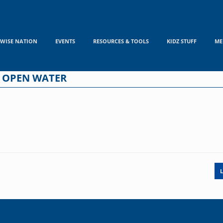
WISE NATION
EVENTS
RESOURCES & TOOLS
KIDZ STUFF
ME
 OPEN WATER