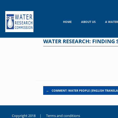
Skip
to
content
HOME
ABOUT US
A WATER
WATER RESEARCH: FINDING 
Post navigation
←
COMMENT: WATER PEOPLE (ENGLISH TRANSLA
Copyright 2018 |
Terms and conditions