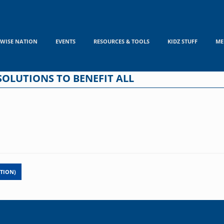
WISE NATION
EVENTS
RESOURCES & TOOLS
KIDZ STUFF
ME
SOLUTIONS TO BENEFIT ALL
TION)