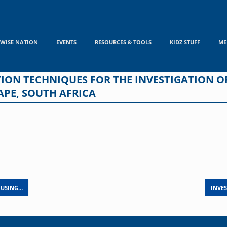
WISE NATION
EVENTS
RESOURCES & TOOLS
KIDZ STUFF
ME
ON TECHNIQUES FOR THE INVESTIGATION OF
APE, SOUTH AFRICA
 USING…
INVE