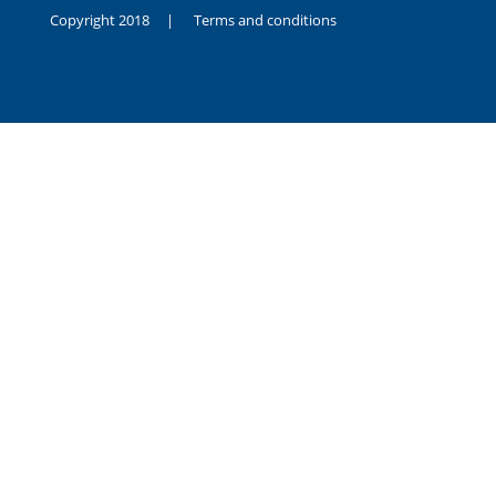
Copyright 2018 |
Terms and conditions
duygusal
olarak
noksanlık
yaşayan
genç
kız
sikiş
sadece
ablasıyla
vakit
geçirip
hayatına
hiç
sevgili
altyazılı
porno
dahi
almadığı
için
kendisini
aşır
yalnız