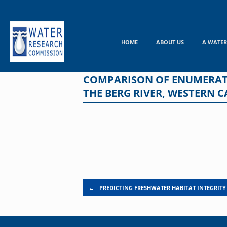
Skip
to
content
HOME
ABOUT US
A WATER
COMPARISON OF ENUMERATI
THE BERG RIVER, WESTERN C
Post navigation
←
PREDICTING FRESHWATER HABITAT INTEGRITY