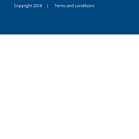
Copyright 2018 |
Terms and conditions
duygusal
olarak
noksanlık
yaşayan
genç
kız
sikiş
sadece
ablasıyla
vakit
geçirip
hayatına
hiç
sevgili
altyazılı
porno
dahi
almadığı
için
kendisini
aşır
yalnız