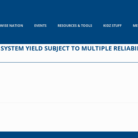
WISE NATION
EVENTS
RESOURCES & TOOLS
KIDZ STUFF
ME
SYSTEM YIELD SUBJECT TO MULTIPLE RELIABI
N