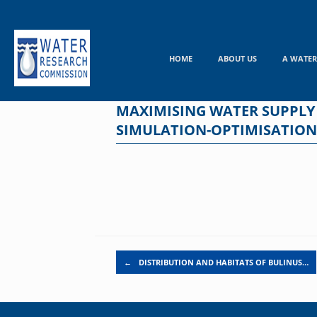
Skip
to
content
HOME
ABOUT US
A WATER
MAXIMISING WATER SUPPLY 
SIMULATION-OPTIMISATIO
Post navigation
←
DISTRIBUTION AND HABITATS OF BULINUS…