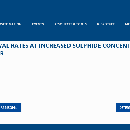
WISE NATION
EVENTS
RESOURCES & TOOLS
KIDZ STUFF
ME
AL RATES AT INCREASED SULPHIDE CONCENT
OR
MPARISON:…
DETER