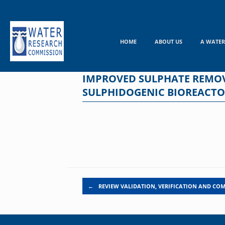
Skip
to
content
HOME
ABOUT US
A WATER
IMPROVED SULPHATE REMOV
SULPHIDOGENIC BIOREACT
Post navigation
←
REVIEW VALIDATION, VERIFICATION AND CO