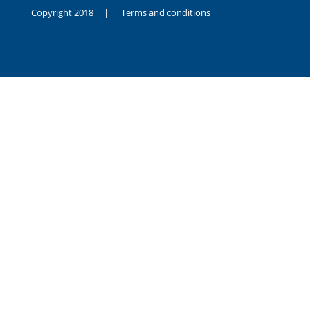
Copyright 2018 |
Terms and conditions
duygusal
olarak
noksanlık
yaşayan
genç
kız
sikiş
sadece
ablasıyla
vakit
geçirip
hayatına
hiç
sevgili
altyazılı
porno
dahi
almadığı
için
kendisini
aşır
yalnız