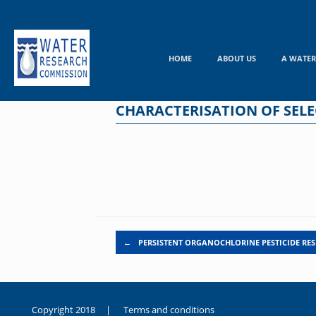
Skip
to
content
HOME
ABOUT US
A WATER
CHARACTERISATION OF SEL
Post navigation
←
PERSISTENT ORGANOCHLORINE PESTICIDE RES
Copyright 2018 |
Terms and conditions