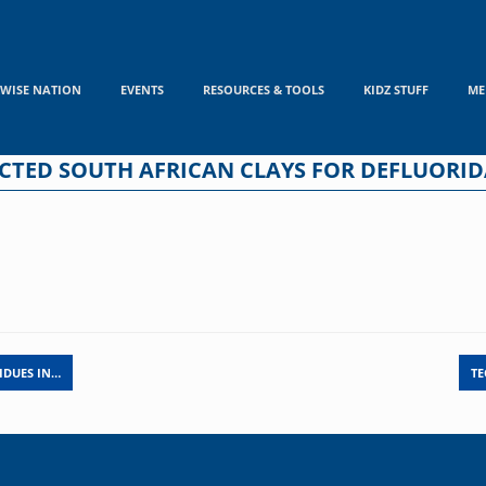
WISE NATION
EVENTS
RESOURCES & TOOLS
KIDZ STUFF
ME
ECTED SOUTH AFRICAN CLAYS FOR DEFLUORI
IDUES IN…
TE