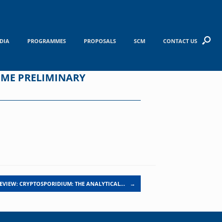
DIA
PROGRAMMES
PROPOSALS
SCM
CONTACT US
OME PRELIMINARY
EVIEW: CRYPTOSPORIDIUM: THE ANALYTICAL…
→