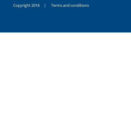
Copyright 2018 |
Terms and conditions
duygusal
olarak
noksanlık
yaşayan
genç
kız
sikiş
sadece
ablasıyla
vakit
geçirip
hayatına
hiç
sevgili
altyazılı
porno
dahi
almadığı
için
kendisini
aşır
yalnız