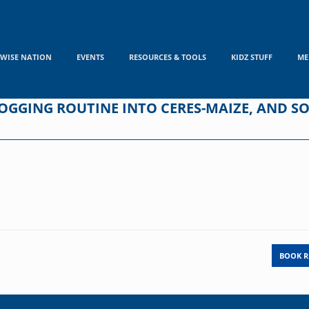
WISE NATION
EVENTS
RESOURCES & TOOLS
KIDZ STUFF
ME
OGGING ROUTINE INTO CERES-MAIZE, AND S
BOOK R