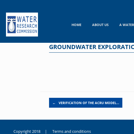
Skip
to
content
HOME
ABOUT US
A WATER
GROUNDWATER EXPLORATION
Post navigation
←
VERIFICATION OF THE ACRU MODEL…
Copyright 2018 |
Terms and conditions