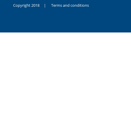
Copyright 2018 |
Terms and conditions
duygusal
olarak
noksanlık
yaşayan
genç
kız
sikiş
sadece
ablasıyla
vakit
geçirip
hayatına
hiç
sevgili
altyazılı
porno
dahi
almadığı
için
kendisini
aşır
yalnız