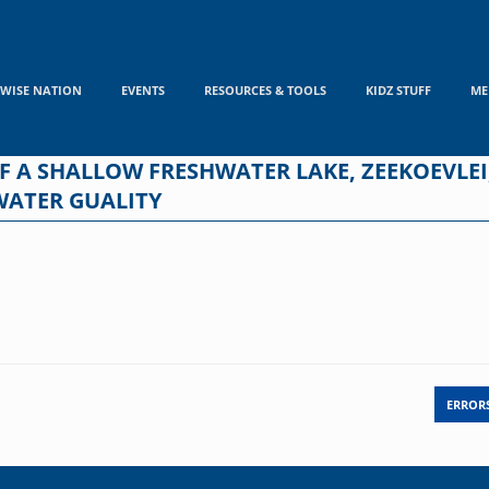
WISE NATION
EVENTS
RESOURCES & TOOLS
KIDZ STUFF
ME
F A SHALLOW FRESHWATER LAKE, ZEEKOEVLEI
WATER GUALITY
ERROR