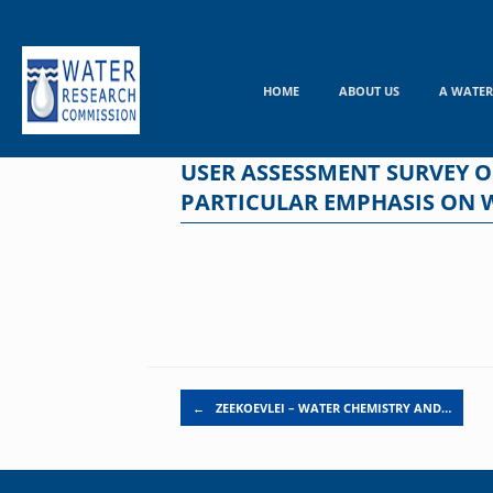
Skip
to
content
HOME
ABOUT US
A WATER
USER ASSESSMENT SURVEY O
PARTICULAR EMPHASIS ON 
Post navigation
←
ZEEKOEVLEI – WATER CHEMISTRY AND…