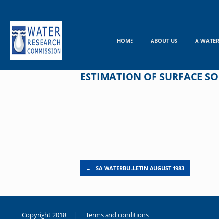
Skip
to
content
HOME
ABOUT US
A WATER
ESTIMATION OF SURFACE SO
Post navigation
←
SA WATERBULLETIN AUGUST 1983
Copyright 2018 |
Terms and conditions