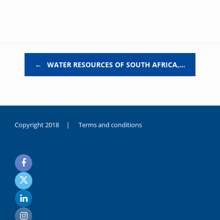
Post navigation
←
WATER RESOURCES OF SOUTH AFRICA,…
Copyright 2018 |
Terms and conditions
duygusal
olarak
noksanlık
yaşayan
genç
kız
sikiş
sadece
ablasıyla
vakit