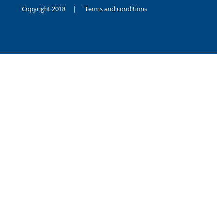
Copyright 2018 |
Terms and conditions
duygusal
olarak
noksanlık
yaşayan
genç
kız
sikiş
sadece
ablasıyla
vakit
geçirip
hayatına
hiç
sevgili
altyazılı
porno
dahi
almadığı
için
kendisini
aşır
yalnız