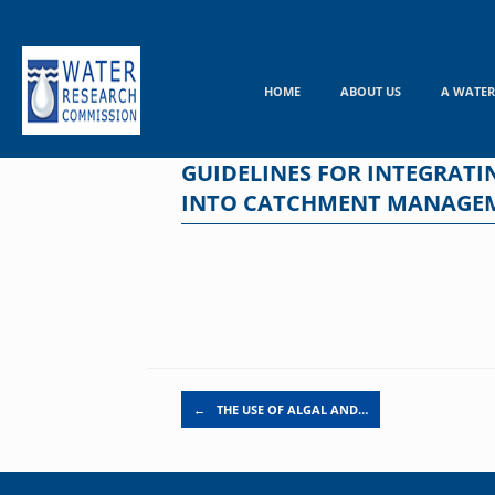
Skip
to
content
HOME
ABOUT US
A WATER
GUIDELINES FOR INTEGRAT
INTO CATCHMENT MANAGE
Post navigation
←
THE USE OF ALGAL AND…