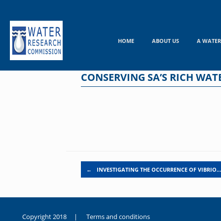
Skip
to
content
HOME
ABOUT US
A WATER
CONSERVING SA’S RICH WAT
Post navigation
←
INVESTIGATING THE OCCURRENCE OF VIBRIO
Copyright 2018 |
Terms and conditions