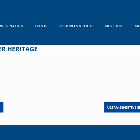
WISE NATION
EVENTS
RESOURCES & TOOLS
KIDZ STUFF
ME
ER HERITAGE
…
ULTRA-SENSITIVE