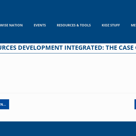
WISE NATION
EVENTS
RESOURCES & TOOLS
KIDZ STUFF
ME
URCES DEVELOPMENT INTEGRATED: THE CASE
IN…