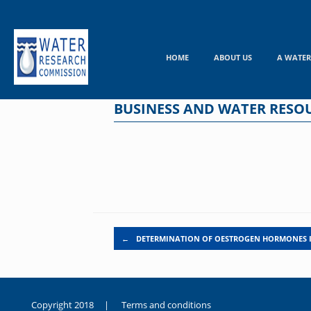
Skip
to
content
HOME
ABOUT US
A WATER
BUSINESS AND WATER RESO
Post navigation
←
DETERMINATION OF OESTROGEN HORMONES 
Copyright 2018 |
Terms and conditions