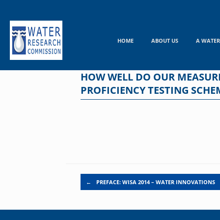
Skip
to
content
HOME
ABOUT US
A WATER
HOW WELL DO OUR MEASURE
PROFICIENCY TESTING SCHE
Post navigation
←
PREFACE: WISA 2014 – WATER INNOVATIONS