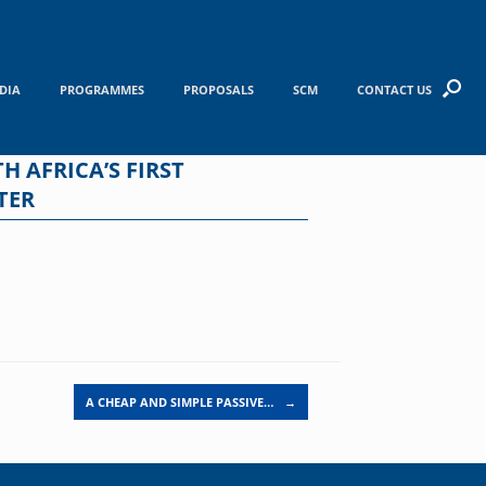
DIA
PROGRAMMES
PROPOSALS
SCM
CONTACT US
 AFRICA’S FIRST
TER
A CHEAP AND SIMPLE PASSIVE…
→