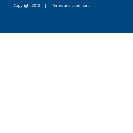
Copyright 2018 |
Terms and conditions
duygusal
olarak
noksanlık
yaşayan
genç
kız
sikiş
sadece
ablasıyla
vakit
geçirip
hayatına
hiç
sevgili
altyazılı
porno
dahi
almadığı
için
kendisini
aşır
yalnız