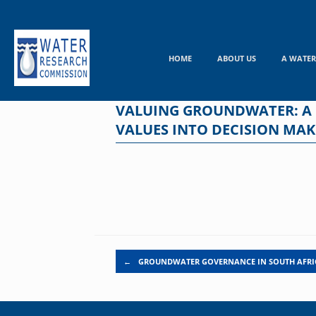
Skip
to
content
HOME
ABOUT US
A WATER
VALUING GROUNDWATER: A
VALUES INTO DECISION MAK
Post navigation
←
GROUNDWATER GOVERNANCE IN SOUTH AFRI