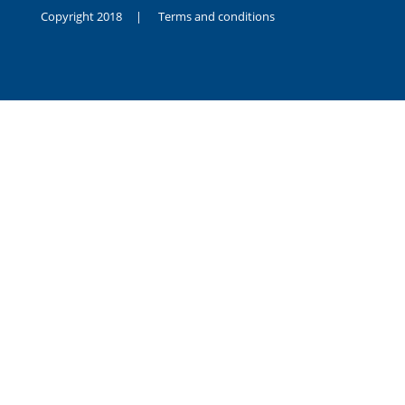
Copyright 2018 |
Terms and conditions
duygusal
olarak
noksanlık
yaşayan
genç
kız
sikiş
sadece
ablasıyla
vakit
geçirip
hayatına
hiç
sevgili
altyazılı
porno
dahi
almadığı
için
kendisini
aşır
yalnız