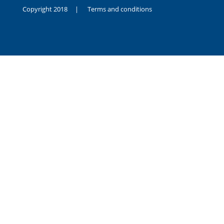
Copyright 2018 |
Terms and conditions
duygusal
olarak
noksanlık
yaşayan
genç
kız
sikiş
sadece
ablasıyla
vakit
geçirip
hayatına
hiç
sevgili
altyazılı
porno
dahi
almadığı
için
kendisini
aşır
yalnız