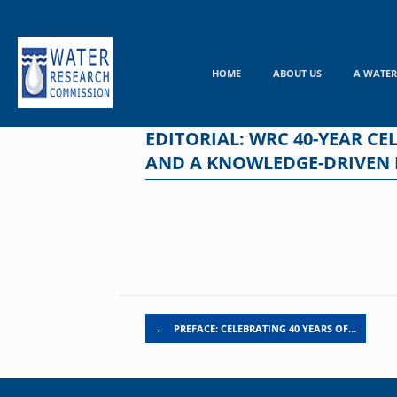
Skip
to
content
HOME
ABOUT US
A WATER
EDITORIAL: WRC 40-YEAR C
AND A KNOWLEDGE-DRIVEN
Post navigation
←
PREFACE: CELEBRATING 40 YEARS OF…