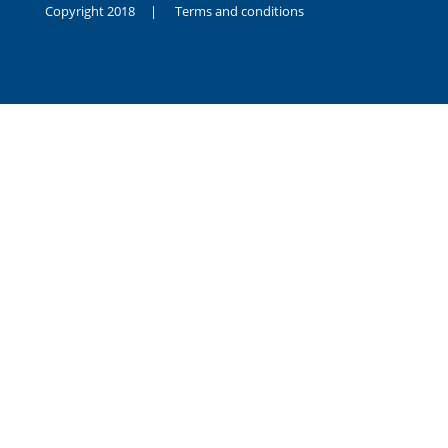
Copyright 2018 |
Terms and conditions
duygusal
olarak
noksanlık
yaşayan
genç
kız
sikiş
sadece
ablasıyla
vakit
geçirip
hayatına
hiç
sevgili
altyazılı
porno
dahi
almadığı
için
kendisini
aşır
yalnız