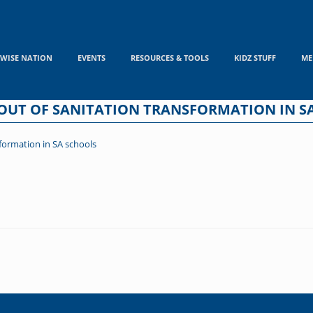
WISE NATION
EVENTS
RESOURCES & TOOLS
KIDZ STUFF
ME
LOUT OF SANITATION TRANSFORMATION IN S
sformation in SA schools