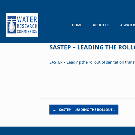
Skip
to
content
HOME
ABOUT US
A WATER
SASTEP – LEADING THE ROL
SASTEP – Leading the rollout of sanitation tran
Post navigation
←
SASTEP – LEADING THE ROLLOUT…