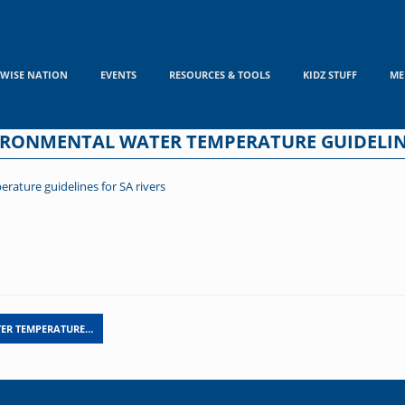
WISE NATION
EVENTS
RESOURCES & TOOLS
KIDZ STUFF
ME
IRONMENTAL WATER TEMPERATURE GUIDELINE
ature guidelines for SA rivers
TER TEMPERATURE…