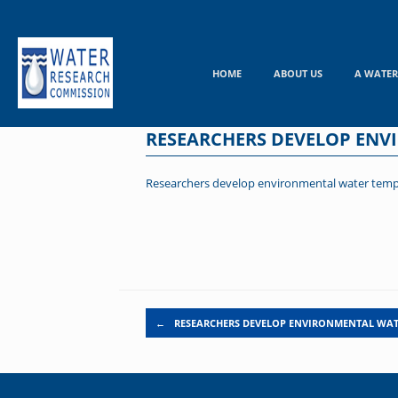
Skip
to
content
HOME
ABOUT US
A WATER
RESEARCHERS DEVELOP ENV
Researchers develop environmental water temper
Post navigation
←
RESEARCHERS DEVELOP ENVIRONMENTAL WA