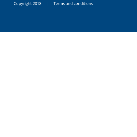
Copyright 2018 |
Terms and conditions
duygusal
olarak
noksanlık
yaşayan
genç
kız
sikiş
sadece
ablasıyla
vakit
geçirip
hayatına
hiç
sevgili
altyazılı
porno
dahi
almadığı
için
kendisini
aşır
yalnız