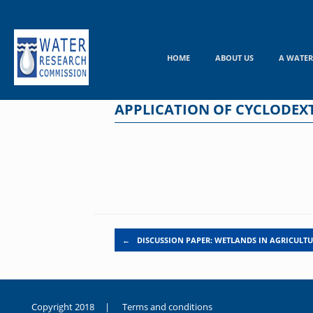
Skip
to
content
HOME
ABOUT US
A WATER
APPLICATION OF CYCLODEX
Post navigation
←
DISCUSSION PAPER: WETLANDS IN AGRICULT
Copyright 2018 |
Terms and conditions