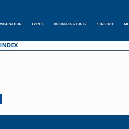
WISE NATION
EVENTS
RESOURCES & TOOLS
KIDZ STUFF
ME
 INDEX