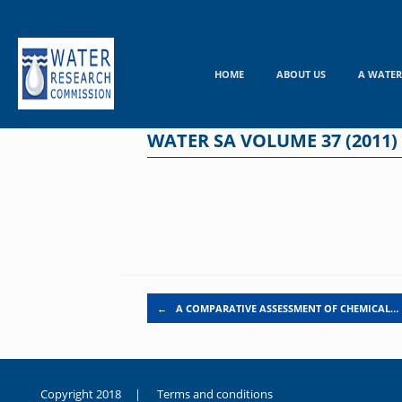
Skip
to
content
HOME
ABOUT US
A WATER
WATER SA VOLUME 37 (2011)
Post navigation
←
A COMPARATIVE ASSESSMENT OF CHEMICAL…
Copyright 2018 |
Terms and conditions