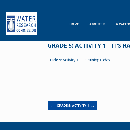
Skip
to
content
HOME
ABOUT US
A WATER
GRADE 5: ACTIVITY 1 – IT’S 
Grade 5: Activity 1 - It's raining today!
Post navigation
←
GRADE 5: ACTIVITY 1 –…