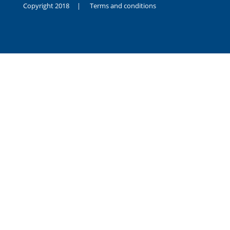
Copyright 2018 |
Terms and conditions
duygusal
olarak
noksanlık
yaşayan
genç
kız
sikiş
sadece
ablasıyla
vakit
geçirip
hayatına
hiç
sevgili
altyazılı
porno
dahi
almadığı
için
kendisini
aşır
yalnız