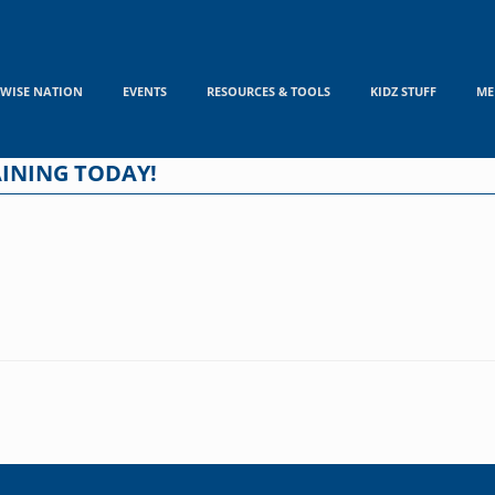
WISE NATION
EVENTS
RESOURCES & TOOLS
KIDZ STUFF
ME
RAINING TODAY!