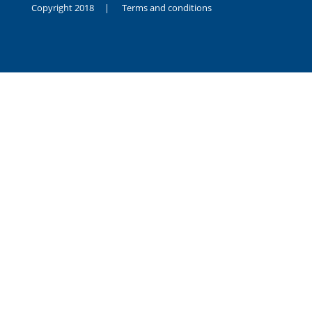
Copyright 2018 |
Terms and conditions
duygusal
olarak
noksanlık
yaşayan
genç
kız
sikiş
sadece
ablasıyla
vakit
geçirip
hayatına
hiç
sevgili
altyazılı
porno
dahi
almadığı
için
kendisini
aşır
yalnız