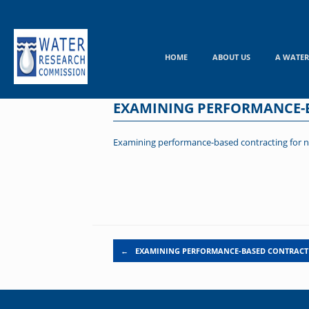
Skip
to
content
HOME
ABOUT US
A WATER
EXAMINING PERFORMANCE-
Examining performance-based contracting for 
Post navigation
←
EXAMINING PERFORMANCE-BASED CONTRACT