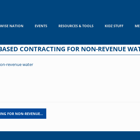
WISE NATION
EVENTS
RESOURCES & TOOLS
KIDZ STUFF
ME
BASED CONTRACTING FOR NON-REVENUE WA
non-revenue water
ING FOR NON-REVENUE…