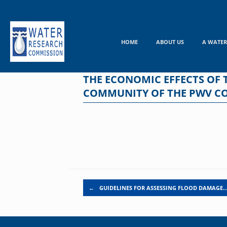
Skip
to
content
HOME
ABOUT US
A WATER
THE ECONOMIC EFFECTS OF 
COMMUNITY OF THE PWV C
Post navigation
←
GUIDELINES FOR ASSESSING FLOOD DAMAGE