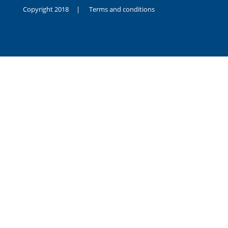
Copyright 2018 |
Terms and conditions
duygusal
olarak
noksanlık
yaşayan
genç
kız
sikiş
sadece
ablasıyla
vakit
geçirip
hayatına
hiç
sevgili
altyazılı
porno
dahi
almadığı
için
kendisini
aşır
yalnız