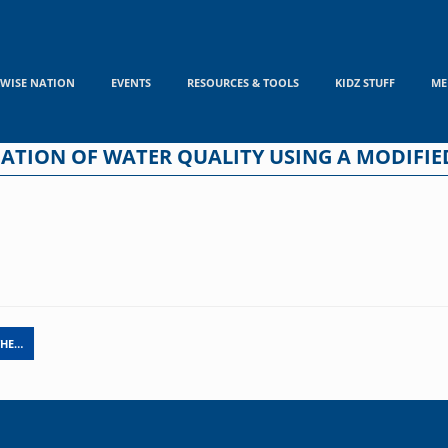
WISE NATION
EVENTS
RESOURCES & TOOLS
KIDZ STUFF
ME
ATION OF WATER QUALITY USING A MODIFIE
THE…