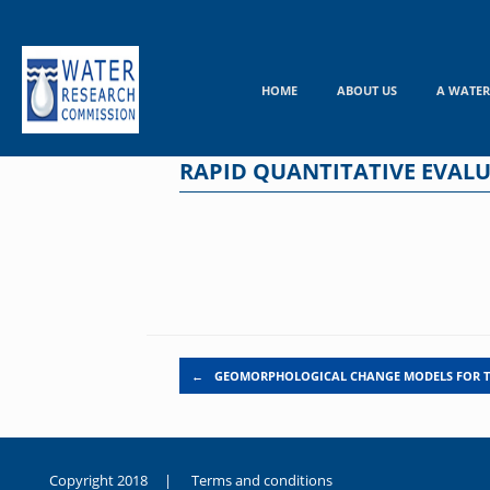
Skip
to
content
HOME
ABOUT US
A WATER
RAPID QUANTITATIVE EVALU
Post navigation
←
GEOMORPHOLOGICAL CHANGE MODELS FOR 
Copyright 2018 |
Terms and conditions