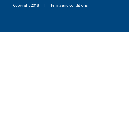
Copyright 2018 |
Terms and conditions
duygusal
olarak
noksanlık
yaşayan
genç
kız
sikiş
sadece
ablasıyla
vakit
geçirip
hayatına
hiç
sevgili
altyazılı
porno
dahi
almadığı
için
kendisini
aşır
yalnız