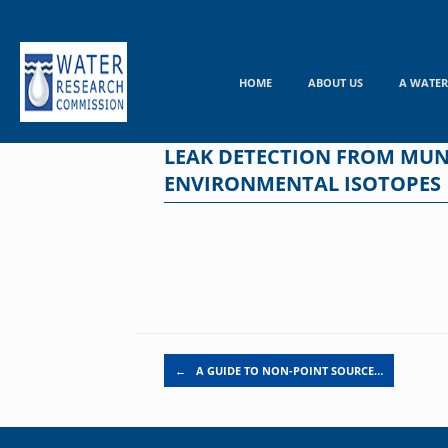
Skip
to
content
HOME
ABOUT US
A WATER
LEAK DETECTION FROM MUNI
ENVIRONMENTAL ISOTOPES
Post navigation
←
A GUIDE TO NON-POINT SOURCE…