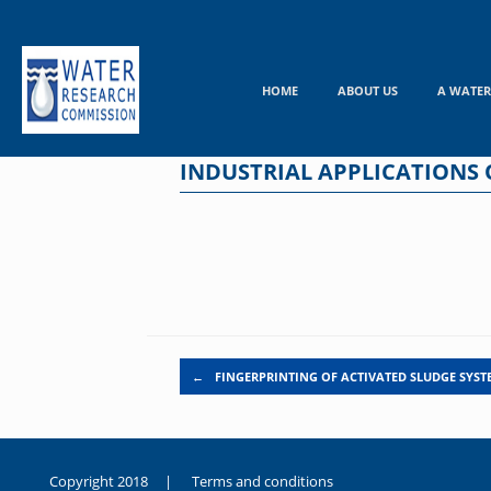
Skip
to
content
HOME
ABOUT US
A WATER
INDUSTRIAL APPLICATIONS
Post navigation
←
FINGERPRINTING OF ACTIVATED SLUDGE SYS
Copyright 2018 |
Terms and conditions