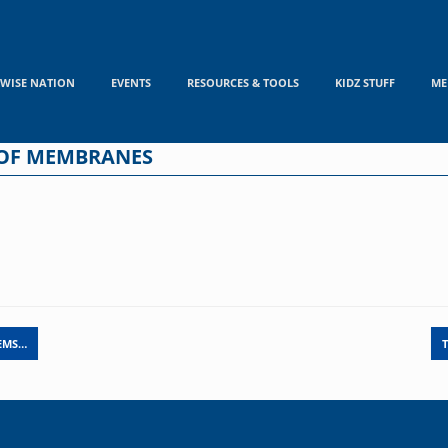
WISE NATION
EVENTS
RESOURCES & TOOLS
KIDZ STUFF
ME
 OF MEMBRANES
TEMS…