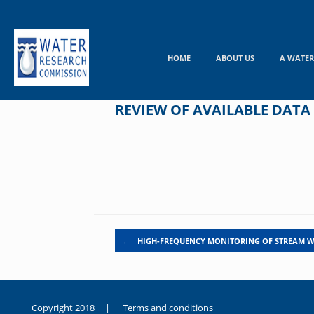
Skip
to
content
HOME
ABOUT US
A WATER
REVIEW OF AVAILABLE DATA
Post navigation
←
HIGH-FREQUENCY MONITORING OF STREAM 
Copyright 2018 |
Terms and conditions