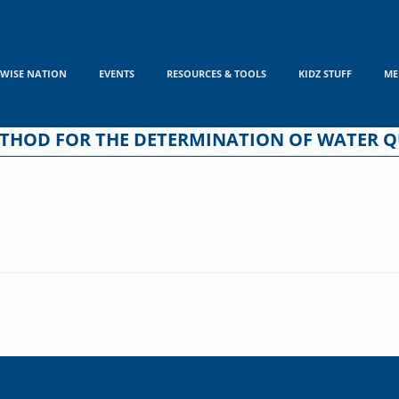
WISE NATION
EVENTS
RESOURCES & TOOLS
KIDZ STUFF
ME
ETHOD FOR THE DETERMINATION OF WATER Q