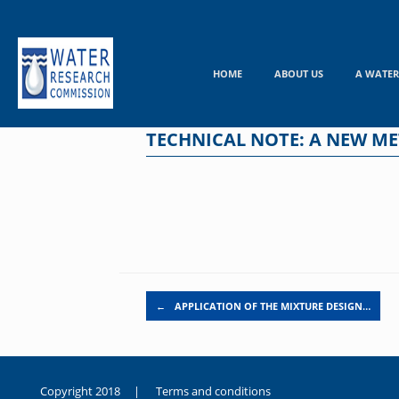
Skip
to
content
HOME
ABOUT US
A WATER
TECHNICAL NOTE: A NEW M
Post navigation
←
APPLICATION OF THE MIXTURE DESIGN…
Copyright 2018 |
Terms and conditions