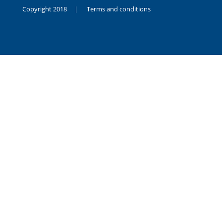
Copyright 2018 |
Terms and conditions
duygusal
olarak
noksanlık
yaşayan
genç
kız
sikiş
sadece
ablasıyla
vakit
geçirip
hayatına
hiç
sevgili
altyazılı
porno
dahi
almadığı
için
kendisini
aşır
yalnız