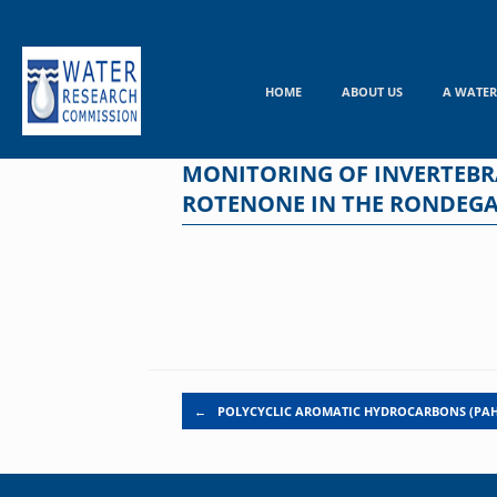
Skip
to
content
HOME
ABOUT US
A WATER
MONITORING OF INVERTEBRA
ROTENONE IN THE RONDEGA
Post navigation
←
POLYCYCLIC AROMATIC HYDROCARBONS (PAH