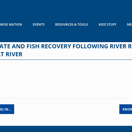
WISE NATION
EVENTS
RESOURCES & TOOLS
KIDZ STUFF
ME
TE AND FISH RECOVERY FOLLOWING RIVER R
T RIVER
S) IN…
KNOW