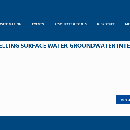
WISE NATION
EVENTS
RESOURCES & TOOLS
KIDZ STUFF
ME
LLING SURFACE WATER-GROUNDWATER INT
IMPLE