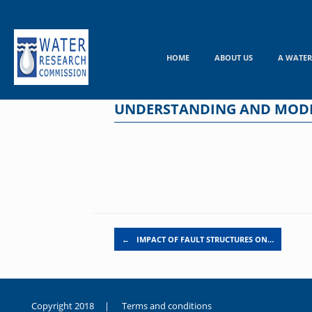
Skip
to
content
HOME
ABOUT US
A WATER
UNDERSTANDING AND MODE
Post navigation
←
IMPACT OF FAULT STRUCTURES ON…
Copyright 2018 |
Terms and conditions