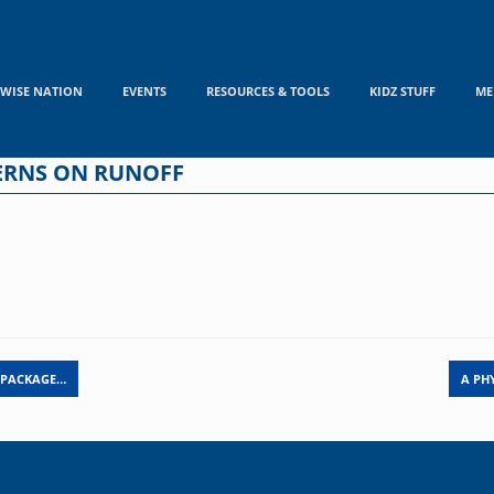
WISE NATION
EVENTS
RESOURCES & TOOLS
KIDZ STUFF
ME
TERNS ON RUNOFF
 PACKAGE…
A PH