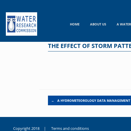
Skip
to
content
HOME
ABOUT US
A WATER
THE EFFECT OF STORM PAT
Post navigation
←
A HYDROMETEOROLOGY DATA MANAGEMENT
Copyright 2018 |
Terms and conditions