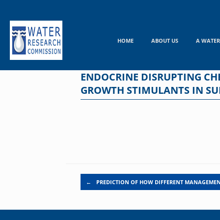
Skip
to
content
HOME
ABOUT US
A WATER
ENDOCRINE DISRUPTING CHE
GROWTH STIMULANTS IN S
Post navigation
←
PREDICTION OF HOW DIFFERENT MANAGEME