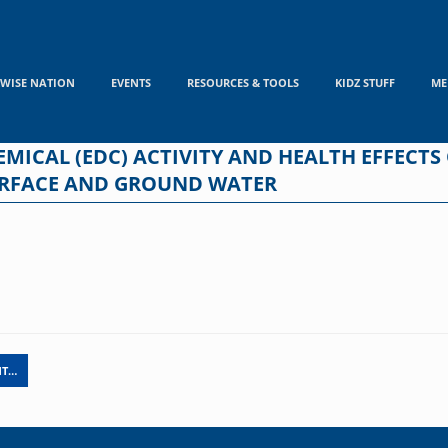
WISE NATION
EVENTS
RESOURCES & TOOLS
KIDZ STUFF
ME
MICAL (EDC) ACTIVITY AND HEALTH EFFECTS 
URFACE AND GROUND WATER
NT…