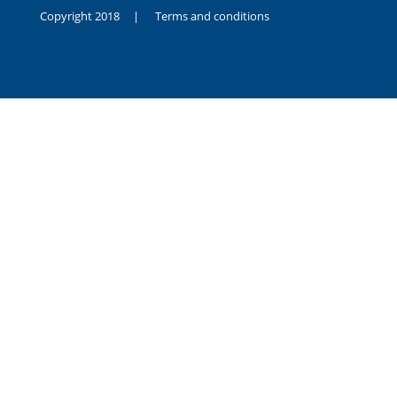
Copyright 2018 |
Terms and conditions
duygusal
olarak
noksanlık
yaşayan
genç
kız
sikiş
sadece
ablasıyla
vakit
geçirip
hayatına
hiç
sevgili
altyazılı
porno
dahi
almadığı
için
kendisini
aşır
yalnız