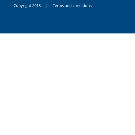
Copyright 2018 |
Terms and conditions
duygusal
olarak
noksanlık
yaşayan
genç
kız
sikiş
sadece
ablasıyla
vakit
geçirip
hayatına
hiç
sevgili
altyazılı
porno
dahi
almadığı
için
kendisini
aşır
yalnız