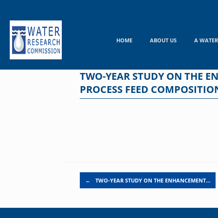
Skip
to
content
HOME
ABOUT US
A WATER
TWO-YEAR STUDY ON THE E
PROCESS FEED COMPOSITIO
Post navigation
←
TWO-YEAR STUDY ON THE ENHANCEMENT…