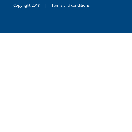
Copyright 2018 |
Terms and conditions
duygusal
olarak
noksanlık
yaşayan
genç
kız
sikiş
sadece
ablasıyla
vakit
geçirip
hayatına
hiç
sevgili
altyazılı
porno
dahi
almadığı
için
kendisini
aşır
yalnız