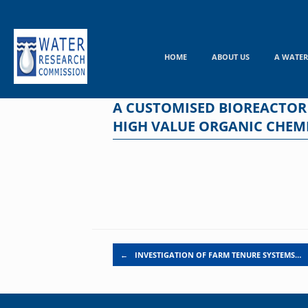
Skip
to
content
HOME
ABOUT US
A WATER
A CUSTOMISED BIOREACTOR
HIGH VALUE ORGANIC CHEM
Post navigation
←
INVESTIGATION OF FARM TENURE SYSTEMS…