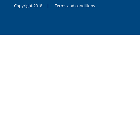
Copyright 2018 |
Terms and conditions
duygusal
olarak
noksanlık
yaşayan
genç
kız
sikiş
sadece
ablasıyla
vakit
geçirip
hayatına
hiç
sevgili
altyazılı
porno
dahi
almadığı
için
kendisini
aşır
yalnız