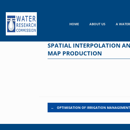
Skip
to
content
HOME
ABOUT US
A WATER
SPATIAL INTERPOLATION AN
MAP PRODUCTION
Post navigation
←
OPTIMISATION OF IRRIGATION MANAGEMENT