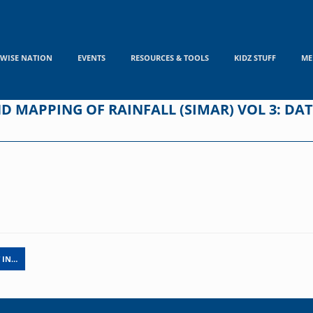
WISE NATION
EVENTS
RESOURCES & TOOLS
KIDZ STUFF
ME
D MAPPING OF RAINFALL (SIMAR) VOL 3: DA
 IN…