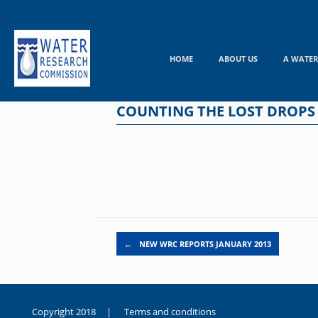
Skip
to
content
HOME
ABOUT US
A WATER
COUNTING THE LOST DROPS
Post navigation
←
NEW WRC REPORTS JANUARY 2013
Copyright 2018 |
Terms and conditions